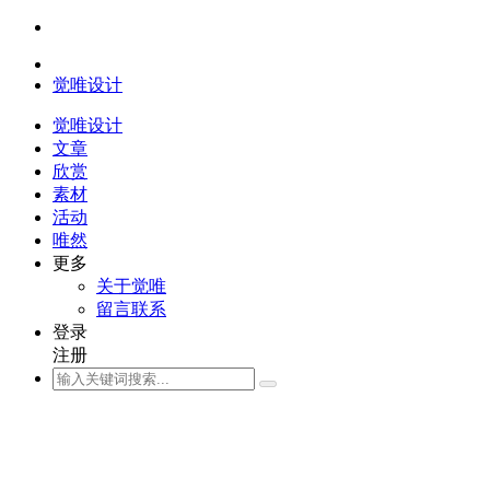
觉唯设计
觉唯设计
文章
欣赏
素材
活动
唯然
更多
关于觉唯
留言联系
登录
注册