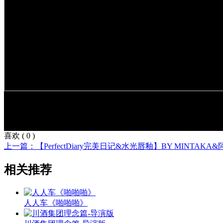
喜欢
(
0
)
上一篇：【PerfectDiary完美日记&水光唇釉】BY MINTAKA&阿
相关推荐
人人车《啪啪啪》