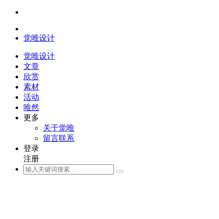
觉唯设计
觉唯设计
文章
欣赏
素材
活动
唯然
更多
关于觉唯
留言联系
登录
注册