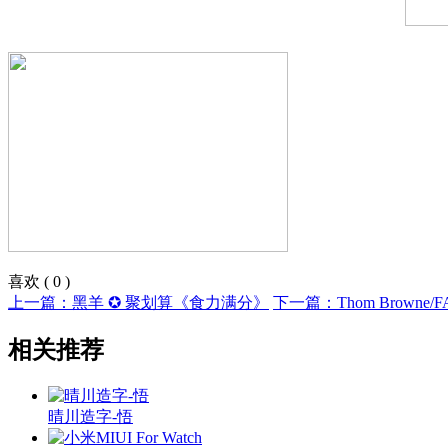
喜欢
(
0
)
上一篇：黑羊 ✪ 聚划算《食力满分》
下一篇：Thom Browne/F
相关推荐
晴川造字-悟