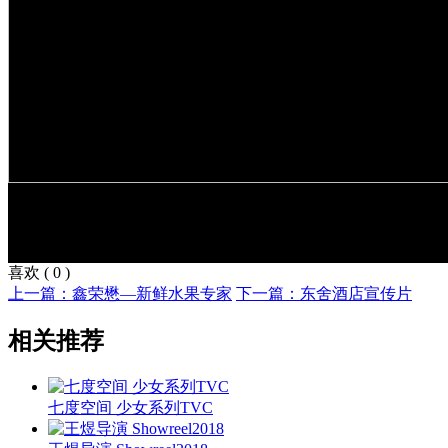
喜欢
(
0
)
上一篇：鑫荣懋—新鲜水果专家
下一篇：东舍酒店宣传片
相关推荐
七度空间 少女系列TVC