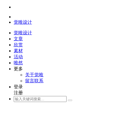
觉唯设计
觉唯设计
文章
欣赏
素材
活动
唯然
更多
关于觉唯
留言联系
登录
注册