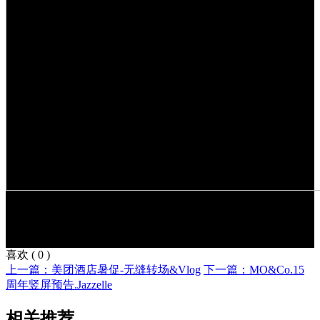
喜欢
(
0
)
上一篇：美团酒店暑促-无缝转场&Vlog
下一篇：MO&Co.15
周年竖屏预告.Jazzelle
相关推荐