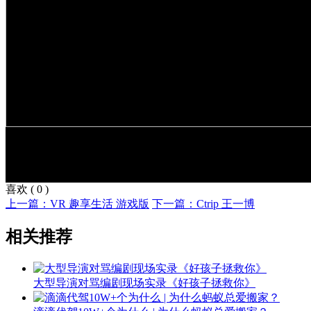
喜欢
(
0
)
上一篇：VR 趣享生活 游戏版
下一篇：Ctrip 王一博
相关推荐
大型导演对骂编剧现场实录《好孩子拯救你》