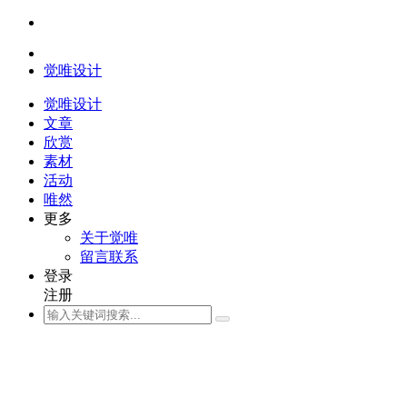
觉唯设计
觉唯设计
文章
欣赏
素材
活动
唯然
更多
关于觉唯
留言联系
登录
注册