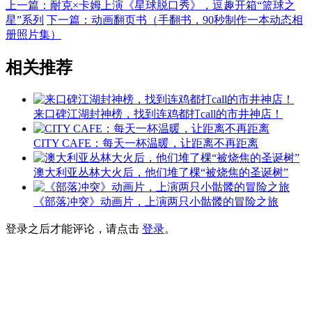
上一篇：耐克×卡姆上演《星球脱口秀》，逗趣开箱“篮球之
星”系列
下一篇：动画翻页书（手翻书，90秒制作一本动态相
册照片集）
相关推荐
来口碑江湖封神榜，找到连鸡都打call的市井神店！
CITY CAFE：每天一杯温暖，让距离不再距离
澳大利亚丛林大火后，他们堆了棵“被烧焦的圣诞树”
《部落冲突》动画片，上演两只小骷髅的冒险之旅
登录之后才能评论，请点击
登录
。