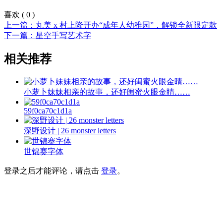
喜欢
(
0
)
上一篇：丸美 x 村上隆开办“成年人幼稚园”，解锁全新限定款
下一篇：星空手写艺术字
相关推荐
小萝卜妹妹相亲的故事，还好闺蜜火眼金睛……
59f0ca70c1d1a
深野设计 | 26 monster letters
世锦赛字体
登录之后才能评论，请点击
登录
。