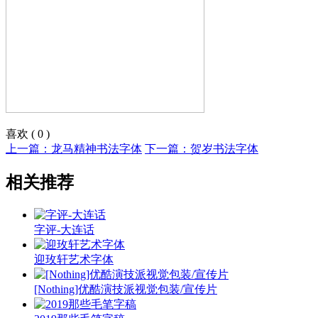
喜欢
(
0
)
上一篇：龙马精神书法字体
下一篇：贺岁书法字体
相关推荐
字评-大连话
迎玫轩艺术字体
[Nothing]优酷演技派视觉包装/宣传片