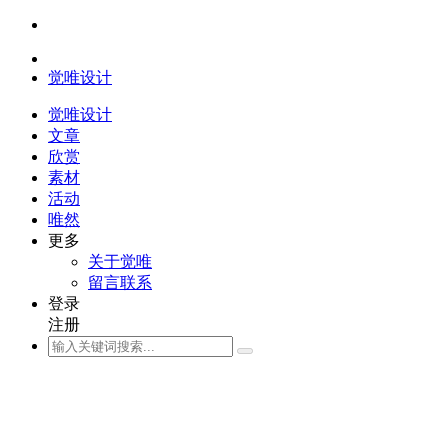
觉唯设计
觉唯设计
文章
欣赏
素材
活动
唯然
更多
关于觉唯
留言联系
登录
注册