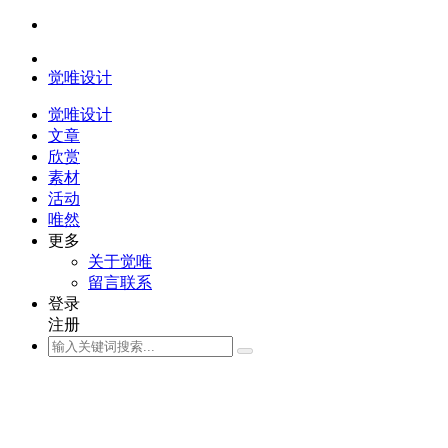
觉唯设计
觉唯设计
文章
欣赏
素材
活动
唯然
更多
关于觉唯
留言联系
登录
注册