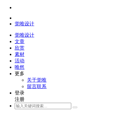
觉唯设计
觉唯设计
文章
欣赏
素材
活动
唯然
更多
关于觉唯
留言联系
登录
注册