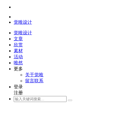
觉唯设计
觉唯设计
文章
欣赏
素材
活动
唯然
更多
关于觉唯
留言联系
登录
注册