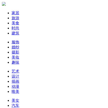
家居
旅游
美食
时尚
建筑
服饰
婚纱
摄影
美妆
趣味
艺术
设计
插画
动漫
唯美
美女
汽车