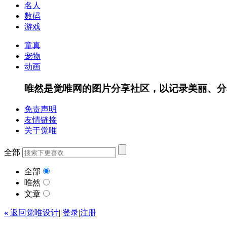
名人
数码
游戏
童真
宠物
动画
唯然是觉唯网的图片分享社区，以记录美丽、分
免责声明
友情链接
关于觉唯
全部
全部
唯然
文章
«
返回觉唯设计
|
登录
|
注册