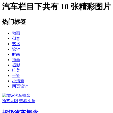
汽车
栏目下共有 10 张精彩图片
热门标签
动画
创意
艺术
设计
时尚
插画
摄影
唯美
手绘
小清新
网页设计
预览大图
查看文章
超级汽车概念