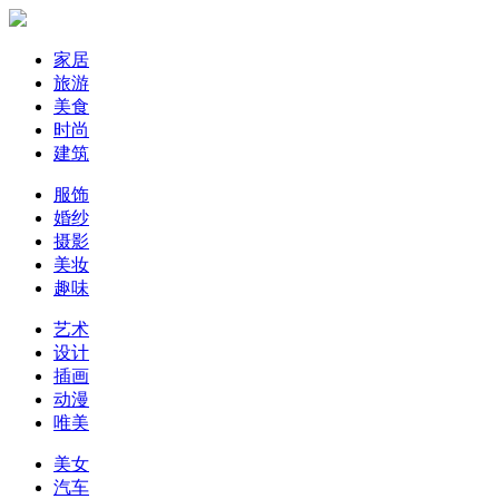
家居
旅游
美食
时尚
建筑
服饰
婚纱
摄影
美妆
趣味
艺术
设计
插画
动漫
唯美
美女
汽车