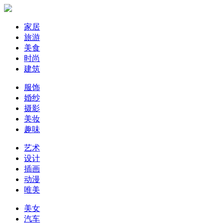
家居
旅游
美食
时尚
建筑
服饰
婚纱
摄影
美妆
趣味
艺术
设计
插画
动漫
唯美
美女
汽车