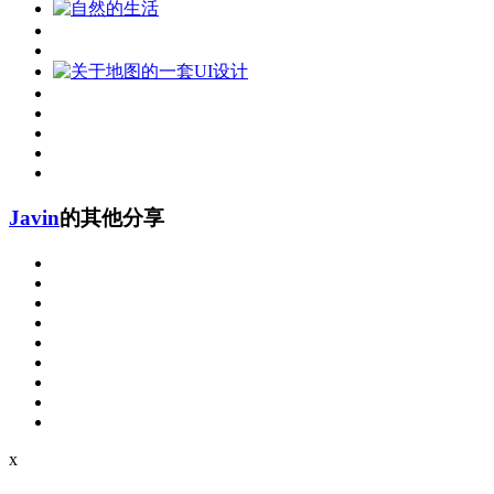
Javin
的其他分享
x