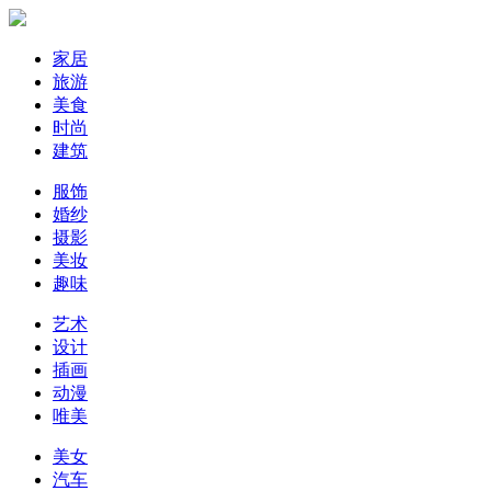
家居
旅游
美食
时尚
建筑
服饰
婚纱
摄影
美妆
趣味
艺术
设计
插画
动漫
唯美
美女
汽车