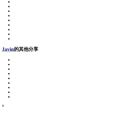
Javin
的其他分享
x