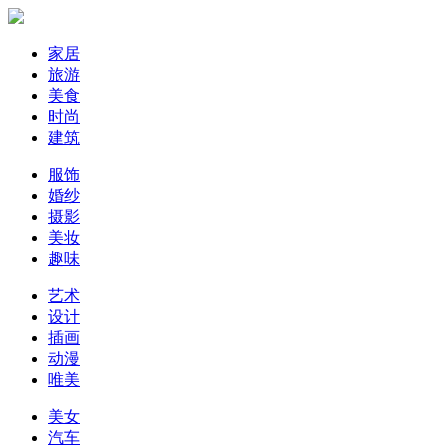
家居
旅游
美食
时尚
建筑
服饰
婚纱
摄影
美妆
趣味
艺术
设计
插画
动漫
唯美
美女
汽车