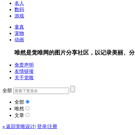
名人
数码
游戏
童真
宠物
动画
唯然是觉唯网的图片分享社区，以记录美丽、分
免责声明
友情链接
关于觉唯
全部
全部
唯然
文章
«
返回觉唯设计
|
登录
|
注册