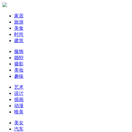
家居
旅游
美食
时尚
建筑
服饰
婚纱
摄影
美妆
趣味
艺术
设计
插画
动漫
唯美
美女
汽车