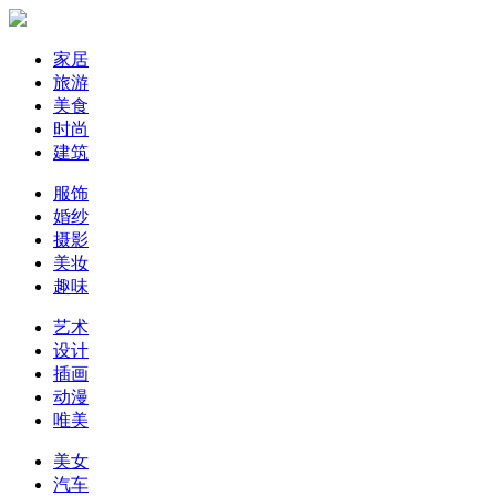
家居
旅游
美食
时尚
建筑
服饰
婚纱
摄影
美妆
趣味
艺术
设计
插画
动漫
唯美
美女
汽车