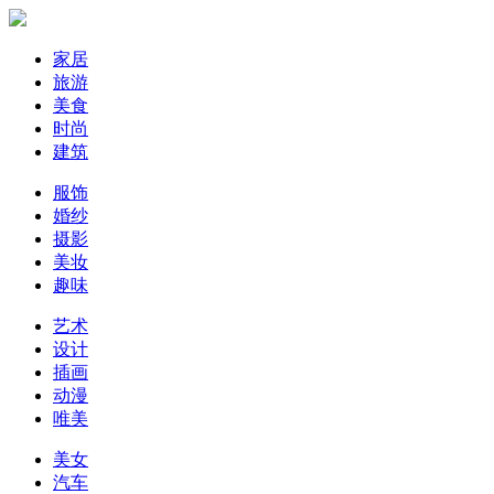
家居
旅游
美食
时尚
建筑
服饰
婚纱
摄影
美妆
趣味
艺术
设计
插画
动漫
唯美
美女
汽车