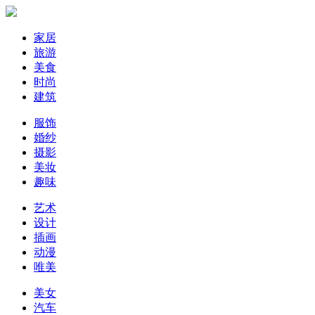
家居
旅游
美食
时尚
建筑
服饰
婚纱
摄影
美妆
趣味
艺术
设计
插画
动漫
唯美
美女
汽车