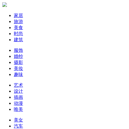
家居
旅游
美食
时尚
建筑
服饰
婚纱
摄影
美妆
趣味
艺术
设计
插画
动漫
唯美
美女
汽车