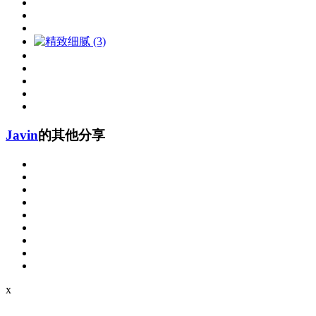
Javin
的其他分享
x