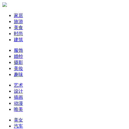
家居
旅游
美食
时尚
建筑
服饰
婚纱
摄影
美妆
趣味
艺术
设计
插画
动漫
唯美
美女
汽车