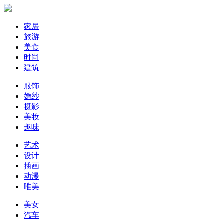
家居
旅游
美食
时尚
建筑
服饰
婚纱
摄影
美妆
趣味
艺术
设计
插画
动漫
唯美
美女
汽车