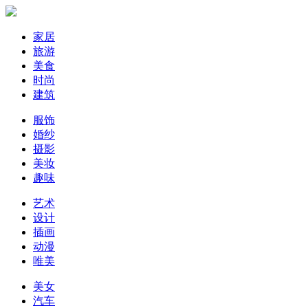
家居
旅游
美食
时尚
建筑
服饰
婚纱
摄影
美妆
趣味
艺术
设计
插画
动漫
唯美
美女
汽车