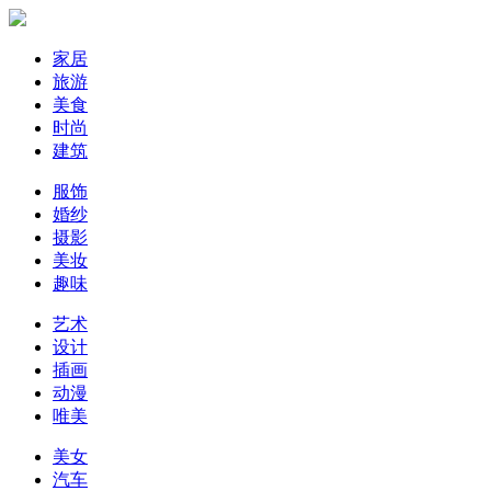
家居
旅游
美食
时尚
建筑
服饰
婚纱
摄影
美妆
趣味
艺术
设计
插画
动漫
唯美
美女
汽车