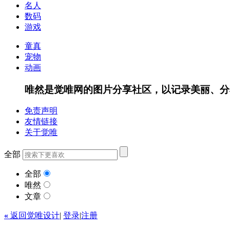
名人
数码
游戏
童真
宠物
动画
唯然是觉唯网的图片分享社区，以记录美丽、分
免责声明
友情链接
关于觉唯
全部
全部
唯然
文章
«
返回觉唯设计
|
登录
|
注册