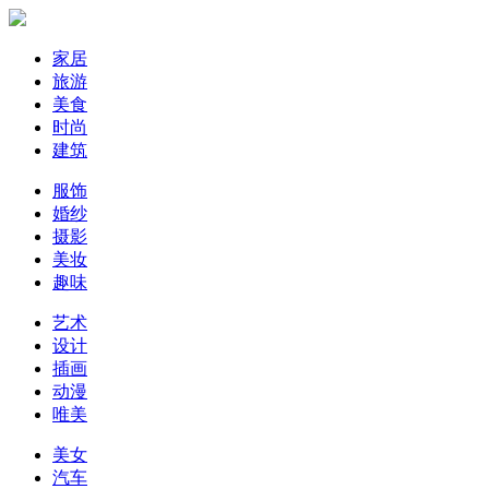
家居
旅游
美食
时尚
建筑
服饰
婚纱
摄影
美妆
趣味
艺术
设计
插画
动漫
唯美
美女
汽车