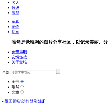
名人
数码
游戏
童真
宠物
动画
唯然是觉唯网的图片分享社区，以记录美丽、分
免责声明
友情链接
关于觉唯
全部
全部
唯然
文章
«
返回觉唯设计
|
登录
|
注册