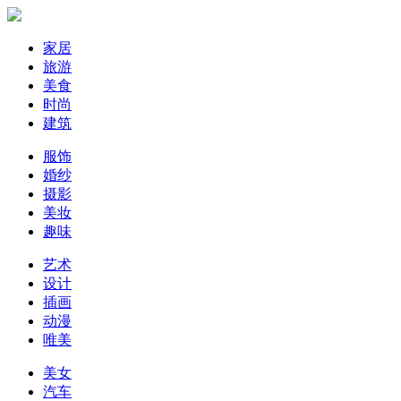
家居
旅游
美食
时尚
建筑
服饰
婚纱
摄影
美妆
趣味
艺术
设计
插画
动漫
唯美
美女
汽车