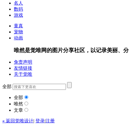
名人
数码
游戏
童真
宠物
动画
唯然是觉唯网的图片分享社区，以记录美丽、分
免责声明
友情链接
关于觉唯
全部
全部
唯然
文章
«
返回觉唯设计
|
登录
|
注册