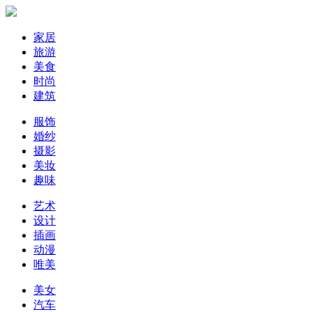
家居
旅游
美食
时尚
建筑
服饰
婚纱
摄影
美妆
趣味
艺术
设计
插画
动漫
唯美
美女
汽车