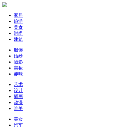
家居
旅游
美食
时尚
建筑
服饰
婚纱
摄影
美妆
趣味
艺术
设计
插画
动漫
唯美
美女
汽车