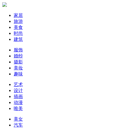
家居
旅游
美食
时尚
建筑
服饰
婚纱
摄影
美妆
趣味
艺术
设计
插画
动漫
唯美
美女
汽车