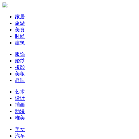
家居
旅游
美食
时尚
建筑
服饰
婚纱
摄影
美妆
趣味
艺术
设计
插画
动漫
唯美
美女
汽车