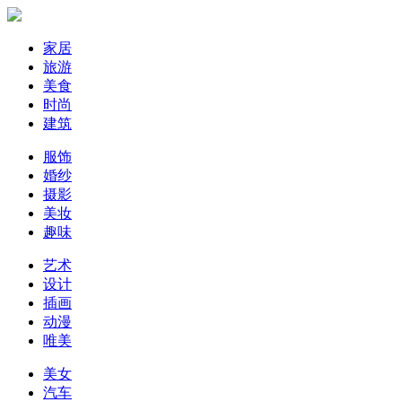
家居
旅游
美食
时尚
建筑
服饰
婚纱
摄影
美妆
趣味
艺术
设计
插画
动漫
唯美
美女
汽车