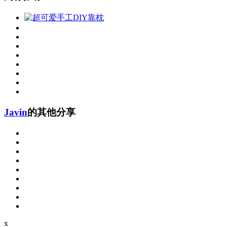
Javin
的其他分享
x