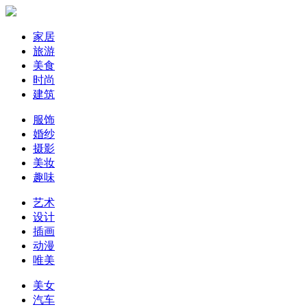
家居
旅游
美食
时尚
建筑
服饰
婚纱
摄影
美妆
趣味
艺术
设计
插画
动漫
唯美
美女
汽车