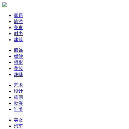
家居
旅游
美食
时尚
建筑
服饰
婚纱
摄影
美妆
趣味
艺术
设计
插画
动漫
唯美
美女
汽车