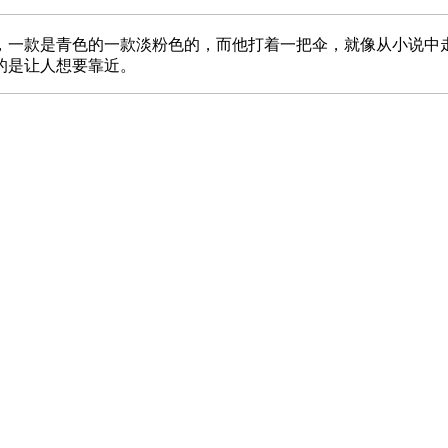
，一款是青色的一款淡粉色的，而他打着一把伞，就像从小说中
的是让人想要靠近。