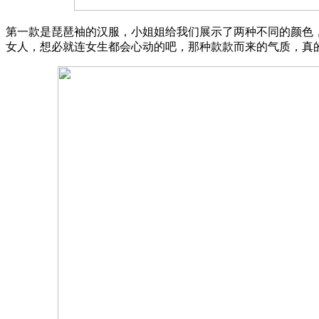
第一款是琵琶袖的汉服，小姐姐给我们展示了两种不同的颜色
女人，想必就连女生都会心动的吧，那种款款而来的气质，真