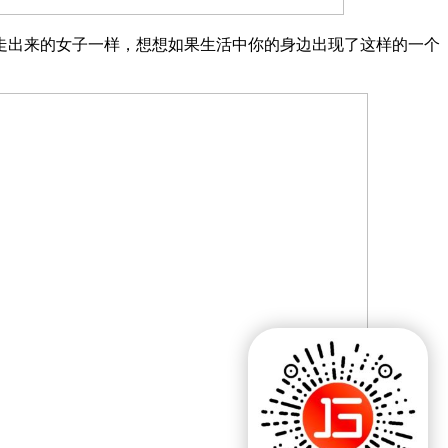
走出来的女子一样，想想如果生活中你的身边出现了这样的一个