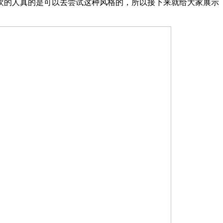
欢的人真的是可以去尝试这种风格的，所以接下来就给大家展示