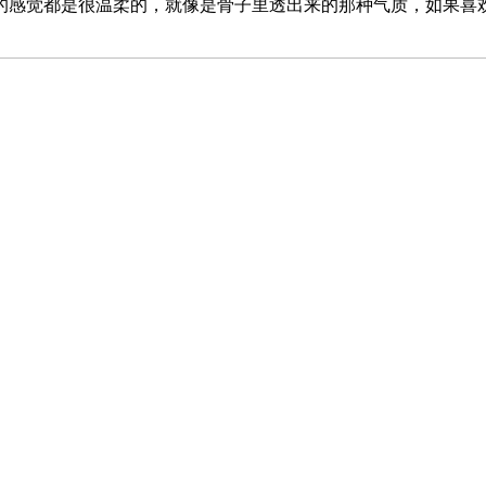
的感觉都是很温柔的，就像是骨子里透出来的那种气质，如果喜