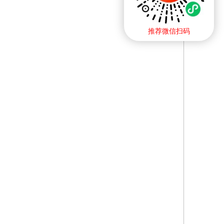
推荐微信扫码