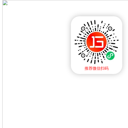
推荐微信扫码