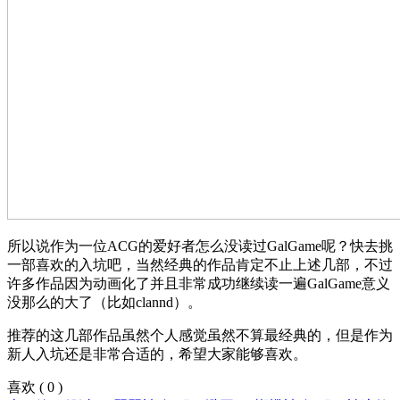
所以说作为一位ACG的爱好者怎么没读过GalGame呢？快去挑
一部喜欢的入坑吧，当然经典的作品肯定不止上述几部，不过
许多作品因为动画化了并且非常成功继续读一遍GalGame意义
没那么的大了（比如clannd）。
推荐的这几部作品虽然个人感觉虽然不算最经典的，但是作为
新人入坑还是非常合适的，希望大家能够喜欢。
喜欢
(
0
)