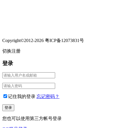
Copyright©2012-2026 粤ICP备12073831号
切换注册
登录
记住我的登录
忘记密码？
您也可以使用第三方帐号登录