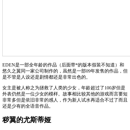
EDEN是一部全年龄的作品（后面带*的版本假装不知道）和
悠久之翼同一家公司制作的，虽然是一部09年发售的作品，但
是不管是人设还是剧情都还是非常出色的。
女主是被人称之为拯救了人类的少女，年龄超过了100岁但是
外表仍然是一位少女的模样。故事相比较其他的游戏而言要短
非常多但是依旧非常的感人，作为新人试水再适合不过了而且
还是少有的全语音作品。
秽翼的尤斯蒂娅