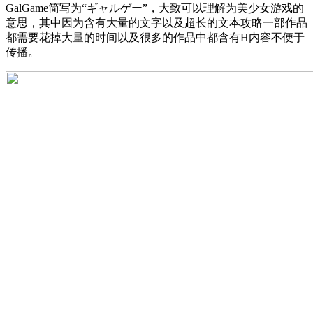
GalGame简写为“ギャルゲー”，大致可以理解为美少女游戏的
意思，其中因为含有大量的文字以及超长的文本攻略一部作品
都需要花掉大量的时间以及很多的作品中都含有H内容不便于
传播。