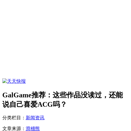
GalGame推荐：这些作品没读过，还能
说自己喜爱ACG吗？
分类栏目：
新闻资讯
文章来源：
滑稽熊