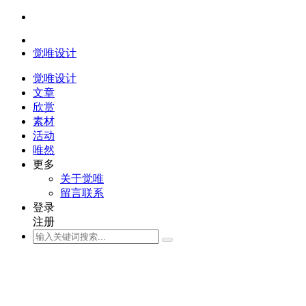
觉唯设计
觉唯设计
文章
欣赏
素材
活动
唯然
更多
关于觉唯
留言联系
登录
注册