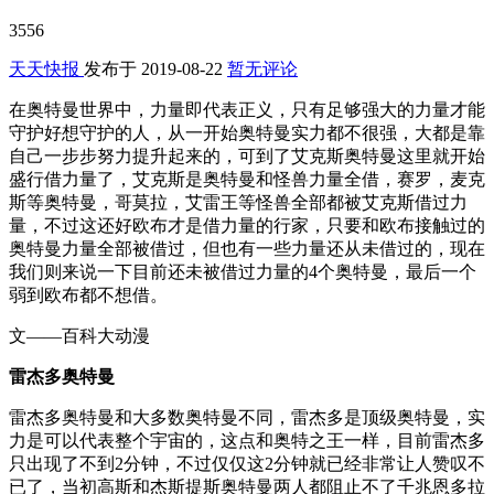
3556
天天快报
发布于
2019-08-22
暂无评论
在奥特曼世界中，力量即代表正义，只有足够强大的力量才能
守护好想守护的人，从一开始奥特曼实力都不很强，大都是靠
自己一步步努力提升起来的，可到了艾克斯奥特曼这里就开始
盛行借力量了，艾克斯是奥特曼和怪兽力量全借，赛罗，麦克
斯等奥特曼，哥莫拉，艾雷王等怪兽全部都被艾克斯借过力
量，不过这还好欧布才是借力量的行家，只要和欧布接触过的
奥特曼力量全部被借过，但也有一些力量还从未借过的，现在
我们则来说一下目前还未被借过力量的4个奥特曼，最后一个
弱到欧布都不想借。
文——百科大动漫
雷杰多奥特曼
雷杰多奥特曼和大多数奥特曼不同，雷杰多是顶级奥特曼，实
力是可以代表整个宇宙的，这点和奥特之王一样，目前雷杰多
只出现了不到2分钟，不过仅仅这2分钟就已经非常让人赞叹不
已了，当初高斯和杰斯提斯奥特曼两人都阻止不了千兆恩多拉