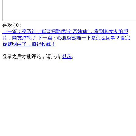
喜欢
(
0
)
上一篇：变形计：崔晋把勒优当“亲妹妹”，看到其女友的照
片，网友炸锅了
下一篇：心脏突然痛一下是怎么回事？看完
你就明白了，值得收藏！
登录之后才能评论，请点击
登录
。