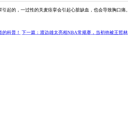
挛引起的，一过性的关麦痉挛会引起心脏缺血，也会导致胸口痛
道的科普！
下一篇：渡边雄太亮相NBA常规赛，当初他被王哲