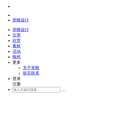
觉唯设计
觉唯设计
文章
欣赏
素材
活动
唯然
更多
关于觉唯
留言联系
登录
注册