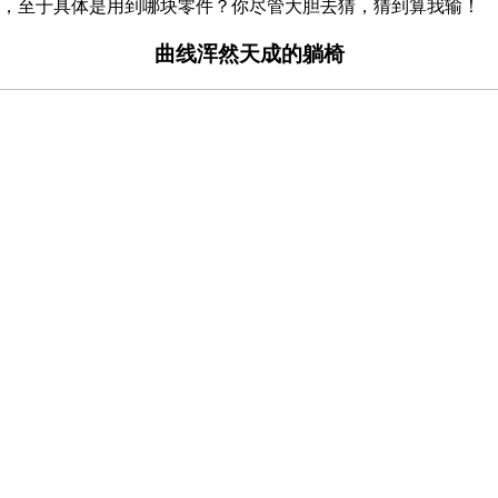
造，至于具体是用到哪块零件？你尽管大胆去猜，猜到算我输！
曲线浑然天成的躺椅