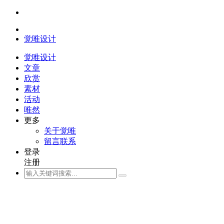
觉唯设计
觉唯设计
文章
欣赏
素材
活动
唯然
更多
关于觉唯
留言联系
登录
注册