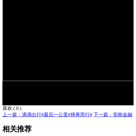
喜欢
(
0
)
上一篇：滴滴出行#最后一公里#择善而行#
下一篇：安能金融
相关推荐