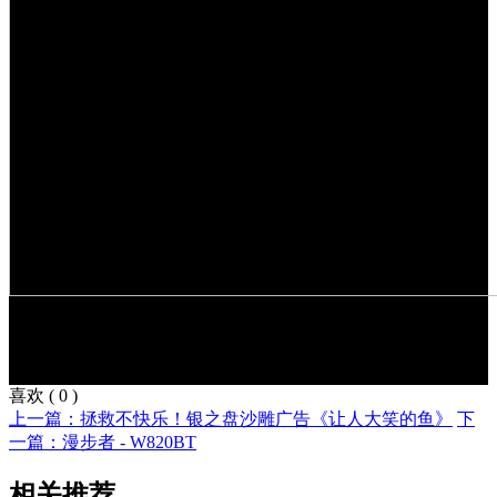
喜欢
(
0
)
上一篇：拯救不快乐！银之盘沙雕广告《让人大笑的鱼》
下
一篇：漫步者 - W820BT
相关推荐