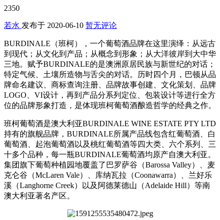
2350
若水
发布于
2020-06-10
暂无评论
BURDINALE（班柯），一个葡萄酒品牌在这里演绎：从远古
到现代；从文化到产品；从概念到形象；从大洋彼岸到大中华
三地。赋予BURDINALE的是澳洲原居民族与新世纪的对话；
特定气候、土壤所造物与舌尖的对话。历时四个月，巴顿从品
牌命名建议、商标查询注册、品牌故事创建、文化策划、品牌
LOGO、VI设计，再到产品分系列定位、包装设计等进行全方
位的品牌形象打造，是体现班柯葡萄酒酿造哲学的经典之作。
班柯葡萄酒是澳大利亚BURDINALE WINE ESTATE PTY LTD
持有的旗舰品牌，BURDINALE所属产品线包含红葡萄酒、白
葡萄酒、起泡葡萄酒以及桃红葡萄酒等四大类、六个系列、三
十多个品种，每一瓶BURDINALE葡萄酒均原产自澳大利亚。
集团旗下葡萄种植园地覆盖了巴罗萨谷（Barossa Valley）、麦
克仑谷（McLaren Vale）、库纳瓦拉（Coonawarra）、兰好乐
溪（Langhorne Creek）以及阿德莱德山（Adelaide Hill）等南
澳大利亚著名产区。