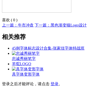
喜欢
(
0
)
上一篇：牛市冲盘
下一篇：黑色渐变猫Logo设计
相关推荐
45例字体标志设计合集-张家佳字体特战班
忠诚秀丽笔字
羊驼LOGO
具字体变形字体
登录之后才能评论，请点击
登录
。