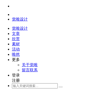
觉唯设计
觉唯设计
文章
欣赏
素材
活动
唯然
更多
关于觉唯
留言联系
登录
注册