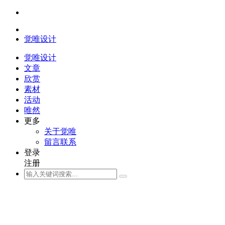
觉唯设计
觉唯设计
文章
欣赏
素材
活动
唯然
更多
关于觉唯
留言联系
登录
注册