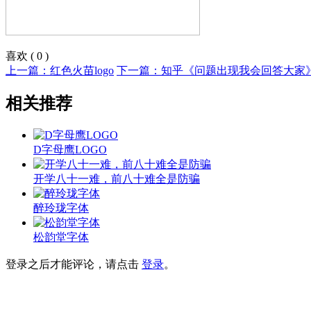
喜欢
(
0
)
上一篇：红色火苗logo
下一篇：知乎《问题出现我会回答大家
相关推荐
D字母鹰LOGO
开学八十一难，前八十难全是防骗
醉玲珑字体
松韵堂字体
登录之后才能评论，请点击
登录
。