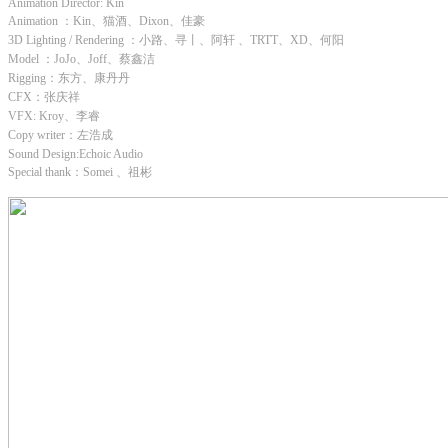
Animation Director: Kin
Animation ：Kin、猫酒、Dixon、佳豪
3D Lighting / Rendering ：小路、寻丨、阿轩 、TRTT、XD、何阳
Model ：JoJo、Joff、蔡鑫洁
Rigging：东方、康丹丹
CFX：张庆祥
VFX: Kroy、李睿
Copy writer：左浩成
Sound Design:Echoic Audio
Special thank：Somei 、祖彬