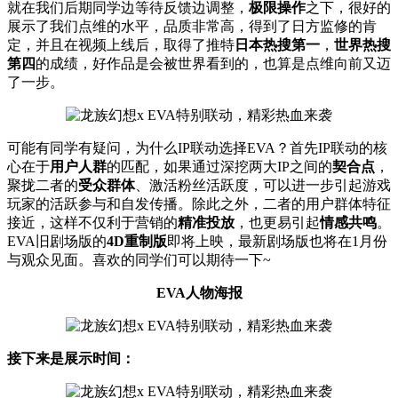
就在我们后期同学边等待反馈边调整，
极限操作
之下，很好的
展示了我们点维的水平，品质非常高，得到了日方监修的肯
定，并且在视频上线后，取得了推特
日本热搜第一
，
世界热搜
第四
的成绩，好作品是会被世界看到的，也算是点维向前又迈
了一步。
可能有同学有疑问，为什么IP联动选择EVA？首先IP联动的核
心在于
用户人群
的匹配，如果通过深挖两大IP之间的
契合点
，
聚拢二者的
受众群体
、激活粉丝活跃度，可以进一步引起游戏
玩家的活跃参与和自发传播。除此之外，二者的用户群体特征
接近，这样不仅利于营销的
精准投放
，也更易引起
情感共鸣
。
EVA旧剧场版的
4D重制版
即将上映，最新剧场版也将在1月份
与观众见面。喜欢的同学们可以期待一下~
EVA人物海报
接下来是展示时间：