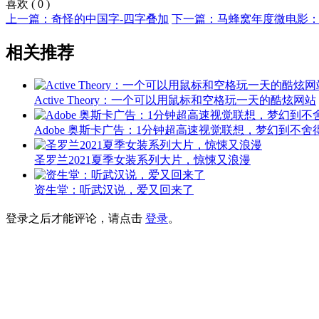
喜欢
(
0
)
上一篇：奇怪的中国字-四字叠加
下一篇：马蜂窝年度微电影
相关推荐
Active Theory：一个可以用鼠标和空格玩一天的酷炫网站
Adobe 奥斯卡广告：1分钟超高速视觉联想，梦幻到不舍
圣罗兰2021夏季女装系列大片，惊悚又浪漫
资生堂：听武汉说，爱又回来了
登录之后才能评论，请点击
登录
。