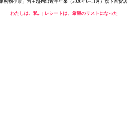
购物小票」为主题列出近半年来（2020年6~11月）旗下百货
わたしは、私。| レシートは、希望のリストになった