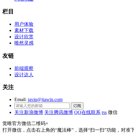
栏目
用户体验
素材下载
设计欣赏
唯然灵感
友链
前端观察
设计达人
关注
Email:
javin@jiawin.com
关注新浪微博
关注腾讯微博
QQ在线联系
rss
微信
觉唯官方微信二维码
×
打开微信，点击右上角的“魔法棒”，选择“扫一扫”功能，对准