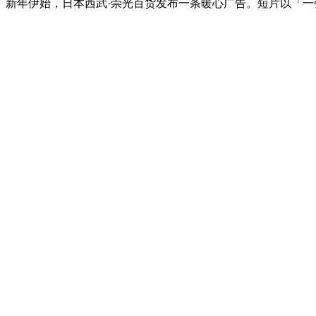
新年伊始，日本西武·崇光百货发布一条暖心广告。短片以「一张