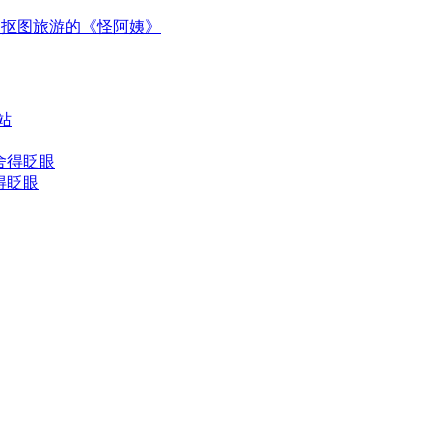
：抠图旅游的《怪阿姨》
得眨眼