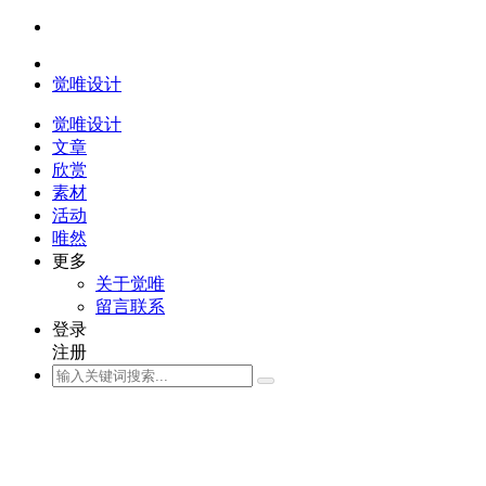
觉唯设计
觉唯设计
文章
欣赏
素材
活动
唯然
更多
关于觉唯
留言联系
登录
注册