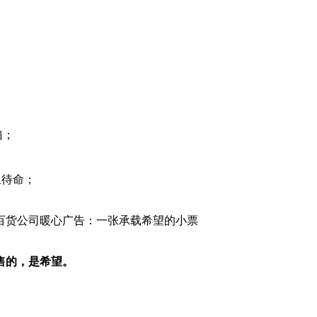
箱；
；
里待命；
售的，是希望。