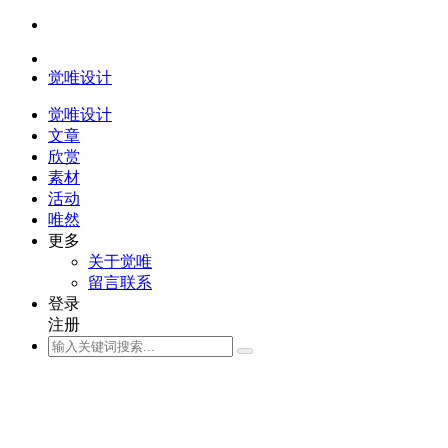
觉唯设计
觉唯设计
文章
欣赏
素材
活动
唯然
更多
关于觉唯
留言联系
登录
注册