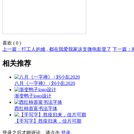
喜欢
(
0
)
上一篇：打工人的难 , 都在我爱我家这支微电影里了
下一篇：
相关推荐
八月《一字禅》 | 刘小乱2020
渐变鸭子logo设计
西红柿首富书法字体
【手写字】胜疫归来，佳片可期
登录之后才能评论，请点击
登录
。