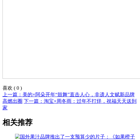
喜欢
(
0
)
上一篇：美的×阿朵开年“鼓舞”直击人心，非遗人文赋新品牌
高燃出圈
下一篇：淘宝×周冬雨：过年不打烊，祝福天天送到
家
相关推荐