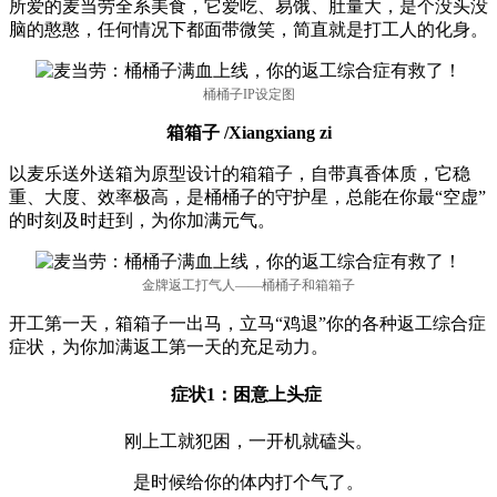
所爱的麦当劳全系美食，它爱吃、易饿、肚量大，是个没头没
脑的憨憨，任何情况下都面带微笑，简直就是打工人的化身。
桶桶子IP设定图
箱箱子 /Xiangxiang zi
以麦乐送外送箱为原型设计的箱箱子，自带真香体质，它稳
重、大度、效率极高，是桶桶子的守护星，总能在你最“空虚”
的时刻及时赶到，为你加满元气。
金牌返工打气人——桶桶子和箱箱子
开工第一天，箱箱子一出马，立马“鸡退”你的各种返工综合症
症状，为你加满返工第一天的充足动力。
症状1：困意上头症
刚上工就犯困，一开机就磕头。
是时候给你的体内打个气了。